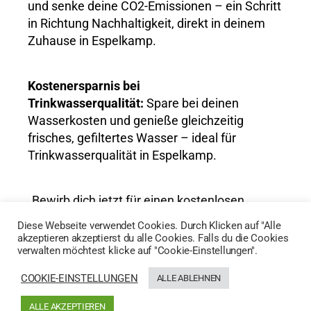
und senke deine CO2-Emissionen – ein Schritt
in Richtung Nachhaltigkeit, direkt in deinem
Zuhause in Espelkamp.
Kostenersparnis bei
Trinkwasserqualität:
Spare bei deinen
Wasserkosten und genieße gleichzeitig
frisches, gefiltertes Wasser – ideal für
Trinkwasserqualität in Espelkamp.
„Bewirb dich jetzt für einen kostenlosen
Wassertest und entdecke die Vorteile von
Diese Webseite verwendet Cookies. Durch Klicken auf "Alle
AktivWasser für Trinkwasserqualität in
akzeptieren akzeptierst du alle Cookies. Falls du die Cookies
verwalten möchtest klicke auf "Cookie-Einstellungen".
Espelkamp!“
COOKIE-EINSTELLUNGEN
ALLE ABLEHNEN
HIER GEHTS ZUM WASSERTEST
ALLE AKZEPTIEREN