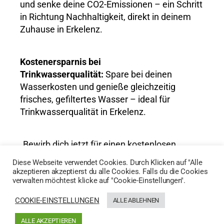
und senke deine CO2-Emissionen – ein Schritt
in Richtung Nachhaltigkeit, direkt in deinem
Zuhause in Erkelenz.
Kostenersparnis bei
Trinkwasserqualität:
Spare bei deinen
Wasserkosten und genieße gleichzeitig
frisches, gefiltertes Wasser – ideal für
Trinkwasserqualität in Erkelenz.
„Bewirb dich jetzt für einen kostenlosen
Wassertest und entdecke die Vorteile von
Diese Webseite verwendet Cookies. Durch Klicken auf "Alle
AktivWasser für Trinkwasserqualität in
akzeptieren akzeptierst du alle Cookies. Falls du die Cookies
verwalten möchtest klicke auf "Cookie-Einstellungen".
Erkelenz!“
COOKIE-EINSTELLUNGEN
ALLE ABLEHNEN
HIER GEHTS ZUM WASSERTEST
ALLE AKZEPTIEREN