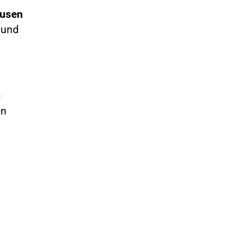
ausen
 und
e
en