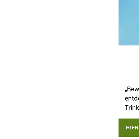
„Bew
entd
Trin
HIE