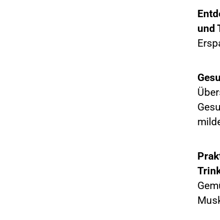
Entd
und 
Erspa
Gesu
Über
Gesu
mild
Prak
Trin
Gemü
Musk