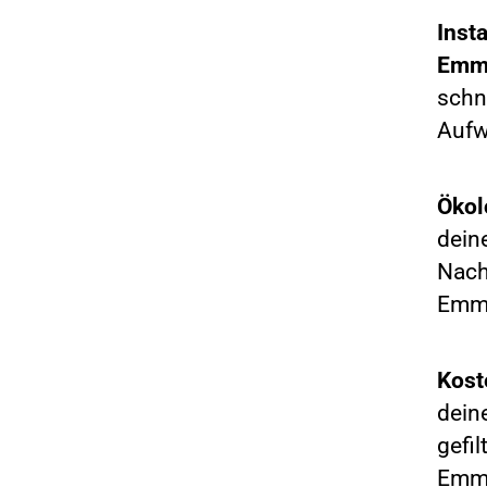
Inst
Emm
schn
Aufwa
Ökol
dein
Nach
Emm
Kost
dein
gefil
Emm