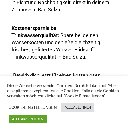
in Richtung Nachhaltigkeit, direkt in deinem
Zuhause in Bad Sulza.
Kostenersparnis bei
Trinkwasserqualität:
Spare bei deinen
Wasserkosten und genieße gleichzeitig
frisches, gefiltertes Wasser – ideal für
Trinkwasserqualität in Bad Sulza.
„Bewirb dich jetzt für einen kostenlosen
Wassertest und entdecke die Vorteile von
Diese Webseite verwendet Cookies. Durch Klicken auf "Alle
AktivWasser für Trinkwasserqualität in Bad
akzeptieren akzeptierst du alle Cookies. Falls du die Cookies
verwalten möchtest klicke auf "Cookie-Einstellungen".
Sulza!“
COOKIE-EINSTELLUNGEN
ALLE ABLEHNEN
HIER GEHTS ZUM WASSERTEST
ALLE AKZEPTIEREN
Generated by
MPG