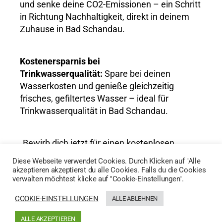
und senke deine CO2-Emissionen – ein Schritt
in Richtung Nachhaltigkeit, direkt in deinem
Zuhause in Bad Schandau.
Kostenersparnis bei
Trinkwasserqualität:
Spare bei deinen
Wasserkosten und genieße gleichzeitig
frisches, gefiltertes Wasser – ideal für
Trinkwasserqualität in Bad Schandau.
„Bewirb dich jetzt für einen kostenlosen
Wassertest und entdecke die Vorteile von
Diese Webseite verwendet Cookies. Durch Klicken auf "Alle
AktivWasser für Trinkwasserqualität in Bad
akzeptieren akzeptierst du alle Cookies. Falls du die Cookies
verwalten möchtest klicke auf "Cookie-Einstellungen".
Schandau!“
COOKIE-EINSTELLUNGEN
ALLE ABLEHNEN
HIER GEHTS ZUM WASSERTEST
ALLE AKZEPTIEREN