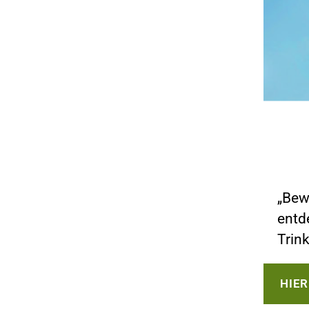
„Bew
entd
Trink
HIE