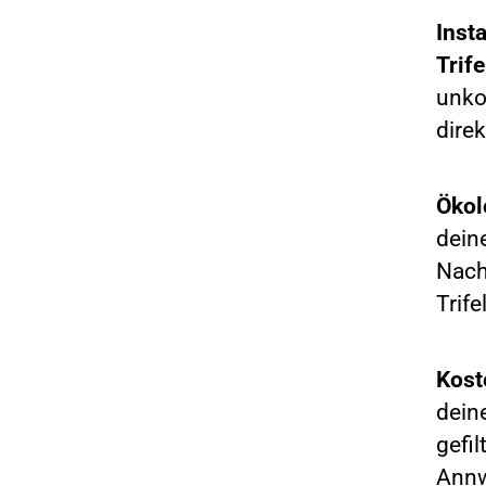
Inst
Trife
unko
direk
Ökol
dein
Nach
Trife
Kost
dein
gefil
Annw