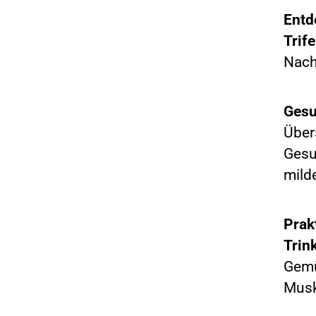
Entd
Trif
Nach
Gesu
Über
Gesu
mild
Prak
Trin
Gemü
Musk