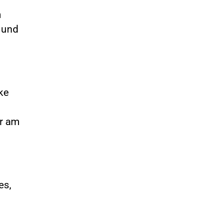
m
l und
ke
er am
es,