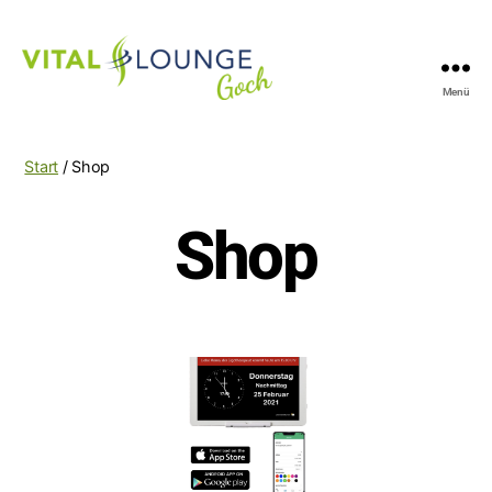
Menü
Vitallounge
Goch
Start
/ Shop
Shop