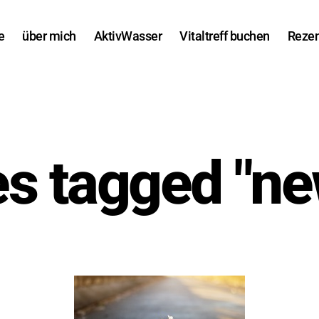
e
über mich
AktivWasser
Vitaltreff buchen
Rezen
s tagged "new