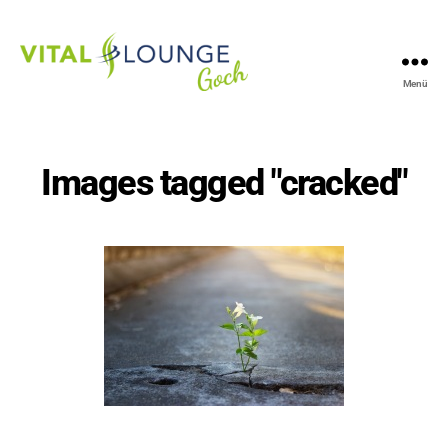
Menü
Vitallounge
Goch
Images tagged "cracked"