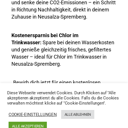
und senke deine CO2-Emissionen – ein Schritt
in Richtung Nachhaltigkeit, direkt in deinem
Zuhause in Neusalza-Spremberg.
Kostenersparnis bei Chlor im
Trinkwasser:
Spare bei deinen Wasserkosten
und genieße gleichzeitig frisches, gefiltertes
Wasser – ideal für Chlor im Trinkwasser in
Neusalza-Spremberg.
„Bewirb dich jetzt für einen kostenlosen
Wassertest und entdecke die Vorteile von
Diese Webseite verwendet Cookies. Durch Klicken auf "Alle
AktivWasser für Chlor im Trinkwasser in
akzeptieren akzeptierst du alle Cookies. Falls du die Cookies
verwalten möchtest klicke auf "Cookie-Einstellungen".
Neusalza-Spremberg!“
COOKIE-EINSTELLUNGEN
ALLE ABLEHNEN
HIER GEHTS ZUM WASSERTEST
ALLE AKZEPTIEREN