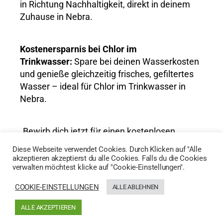
in Richtung Nachhaltigkeit, direkt in deinem
Zuhause in Nebra.
Kostenersparnis bei Chlor im
Trinkwasser:
Spare bei deinen Wasserkosten
und genieße gleichzeitig frisches, gefiltertes
Wasser – ideal für Chlor im Trinkwasser in
Nebra.
„Bewirb dich jetzt für einen kostenlosen
Wassertest und entdecke die Vorteile von
Diese Webseite verwendet Cookies. Durch Klicken auf "Alle
AktivWasser für Chlor im Trinkwasser in
akzeptieren akzeptierst du alle Cookies. Falls du die Cookies
verwalten möchtest klicke auf "Cookie-Einstellungen".
Nebra!“
COOKIE-EINSTELLUNGEN
ALLE ABLEHNEN
HIER GEHTS ZUM WASSERTEST
ALLE AKZEPTIEREN
Generated by
MPG