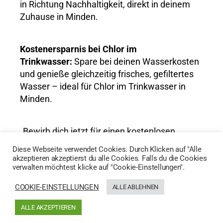
in Richtung Nachhaltigkeit, direkt in deinem
Zuhause in Minden.
Kostenersparnis bei Chlor im
Trinkwasser:
Spare bei deinen Wasserkosten
und genieße gleichzeitig frisches, gefiltertes
Wasser – ideal für Chlor im Trinkwasser in
Minden.
„Bewirb dich jetzt für einen kostenlosen
Wassertest und entdecke die Vorteile von
Diese Webseite verwendet Cookies. Durch Klicken auf "Alle
AktivWasser für Chlor im Trinkwasser in
akzeptieren akzeptierst du alle Cookies. Falls du die Cookies
verwalten möchtest klicke auf "Cookie-Einstellungen".
Minden!“
COOKIE-EINSTELLUNGEN
ALLE ABLEHNEN
HIER GEHTS ZUM WASSERTEST
ALLE AKZEPTIEREN
Generated by
MPG