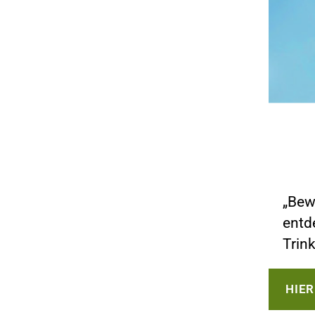
„Bew
entd
Trin
HIE