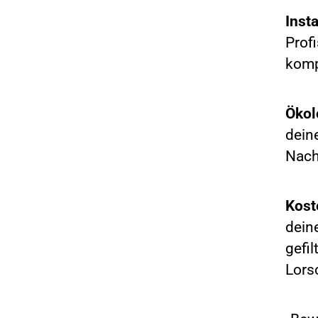
Inst
Prof
komp
Ökol
dein
Nach
Kost
dein
gefil
Lors