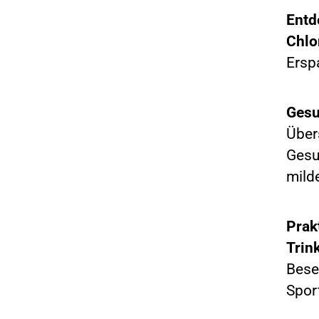
Entd
Chlo
Erspa
Gesu
Über
Gesu
mild
Prak
Trin
Bese
Sport