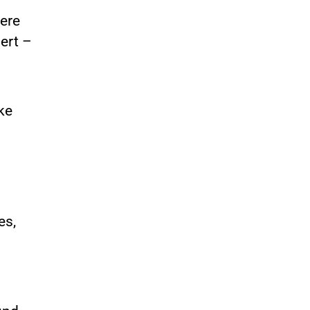
ere
ert –
ke
es,