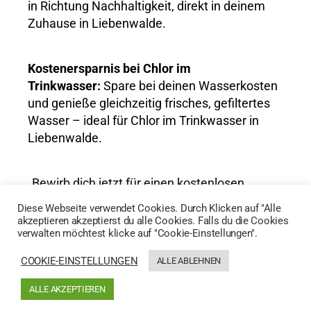
in Richtung Nachhaltigkeit, direkt in deinem
Zuhause in Liebenwalde.
Kostenersparnis bei Chlor im
Trinkwasser:
Spare bei deinen Wasserkosten
und genieße gleichzeitig frisches, gefiltertes
Wasser – ideal für Chlor im Trinkwasser in
Liebenwalde.
„Bewirb dich jetzt für einen kostenlosen
Wassertest und entdecke die Vorteile von
Diese Webseite verwendet Cookies. Durch Klicken auf "Alle
AktivWasser für Chlor im Trinkwasser in
akzeptieren akzeptierst du alle Cookies. Falls du die Cookies
verwalten möchtest klicke auf "Cookie-Einstellungen".
Liebenwalde!“
COOKIE-EINSTELLUNGEN
ALLE ABLEHNEN
HIER GEHTS ZUM WASSERTEST
ALLE AKZEPTIEREN
Generated by
MPG