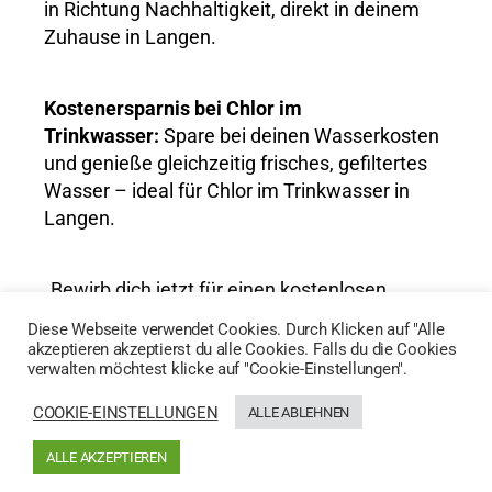
in Richtung Nachhaltigkeit, direkt in deinem
Zuhause in Langen.
Kostenersparnis bei Chlor im
Trinkwasser:
Spare bei deinen Wasserkosten
und genieße gleichzeitig frisches, gefiltertes
Wasser – ideal für Chlor im Trinkwasser in
Langen.
„Bewirb dich jetzt für einen kostenlosen
Wassertest und entdecke die Vorteile von
Diese Webseite verwendet Cookies. Durch Klicken auf "Alle
AktivWasser für Chlor im Trinkwasser in
akzeptieren akzeptierst du alle Cookies. Falls du die Cookies
verwalten möchtest klicke auf "Cookie-Einstellungen".
Langen!“
COOKIE-EINSTELLUNGEN
ALLE ABLEHNEN
HIER GEHTS ZUM WASSERTEST
ALLE AKZEPTIEREN
Generated by
MPG