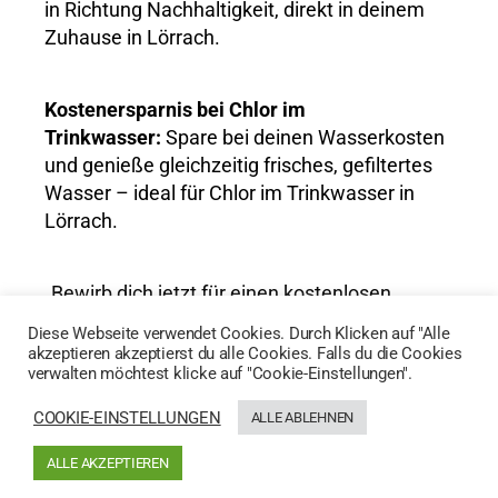
in Richtung Nachhaltigkeit, direkt in deinem
Zuhause in Lörrach.
Kostenersparnis bei Chlor im
Trinkwasser:
Spare bei deinen Wasserkosten
und genieße gleichzeitig frisches, gefiltertes
Wasser – ideal für Chlor im Trinkwasser in
Lörrach.
„Bewirb dich jetzt für einen kostenlosen
Wassertest und entdecke die Vorteile von
Diese Webseite verwendet Cookies. Durch Klicken auf "Alle
AktivWasser für Chlor im Trinkwasser in
akzeptieren akzeptierst du alle Cookies. Falls du die Cookies
verwalten möchtest klicke auf "Cookie-Einstellungen".
Lörrach!“
COOKIE-EINSTELLUNGEN
ALLE ABLEHNEN
HIER GEHTS ZUM WASSERTEST
ALLE AKZEPTIEREN
Generated by
MPG