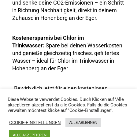
und senke deine CO2-Emissionen – ein Schritt
in Richtung Nachhaltigkeit, direkt in deinem
Zuhause in Hohenberg an der Eger.
Kostenersparnis bei Chlor im
Trinkwasser:
Spare bei deinen Wasserkosten
und genieße gleichzeitig frisches, gefiltertes
Wasser – ideal für Chlor im Trinkwasser in
Hohenberg an der Eger.
„Bewirb dich jetzt für einen kostenlosen
Wassertest und entdecke die Vorteile von
Diese Webseite verwendet Cookies. Durch Klicken auf "Alle
AktivWasser für Chlor im Trinkwasser in
akzeptieren akzeptierst du alle Cookies. Falls du die Cookies
verwalten möchtest klicke auf "Cookie-Einstellungen".
Hohenberg an der Eger!“
COOKIE-EINSTELLUNGEN
ALLE ABLEHNEN
HIER GEHTS ZUM WASSERTEST
ALLE AKZEPTIEREN