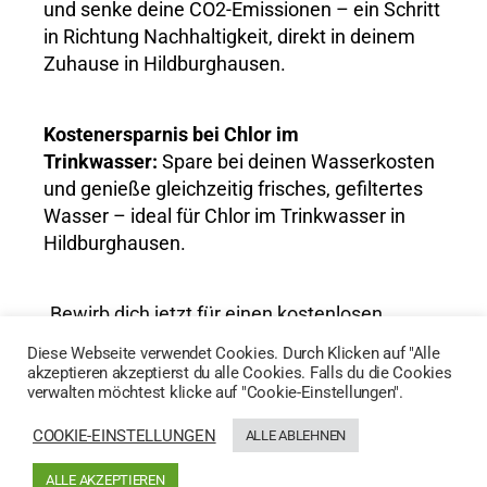
und senke deine CO2-Emissionen – ein Schritt
in Richtung Nachhaltigkeit, direkt in deinem
Zuhause in Hildburghausen.
Kostenersparnis bei Chlor im
Trinkwasser:
Spare bei deinen Wasserkosten
und genieße gleichzeitig frisches, gefiltertes
Wasser – ideal für Chlor im Trinkwasser in
Hildburghausen.
„Bewirb dich jetzt für einen kostenlosen
Wassertest und entdecke die Vorteile von
Diese Webseite verwendet Cookies. Durch Klicken auf "Alle
AktivWasser für Chlor im Trinkwasser in
akzeptieren akzeptierst du alle Cookies. Falls du die Cookies
verwalten möchtest klicke auf "Cookie-Einstellungen".
Hildburghausen!“
COOKIE-EINSTELLUNGEN
ALLE ABLEHNEN
HIER GEHTS ZUM WASSERTEST
ALLE AKZEPTIEREN