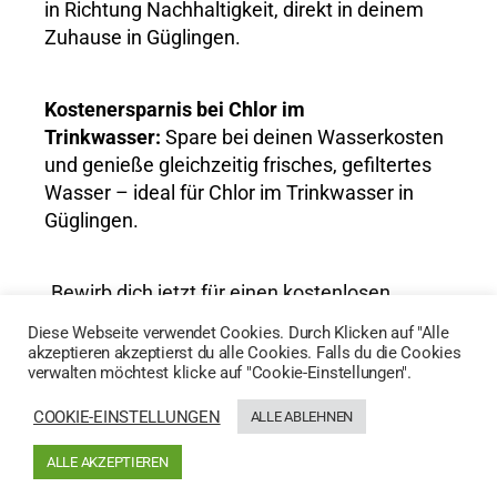
in Richtung Nachhaltigkeit, direkt in deinem
Zuhause in Güglingen.
Kostenersparnis bei Chlor im
Trinkwasser:
Spare bei deinen Wasserkosten
und genieße gleichzeitig frisches, gefiltertes
Wasser – ideal für Chlor im Trinkwasser in
Güglingen.
„Bewirb dich jetzt für einen kostenlosen
Wassertest und entdecke die Vorteile von
Diese Webseite verwendet Cookies. Durch Klicken auf "Alle
AktivWasser für Chlor im Trinkwasser in
akzeptieren akzeptierst du alle Cookies. Falls du die Cookies
verwalten möchtest klicke auf "Cookie-Einstellungen".
Güglingen!“
COOKIE-EINSTELLUNGEN
ALLE ABLEHNEN
HIER GEHTS ZUM WASSERTEST
ALLE AKZEPTIEREN
Generated by
MPG